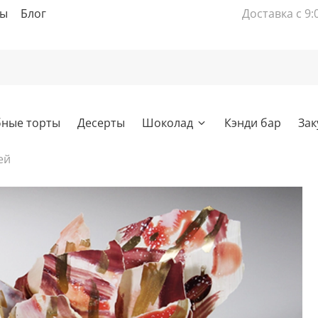
вы
Блог
Доставка с 9:
бные торты
Десерты
Шоколад
Кэнди бар
Зак
ей