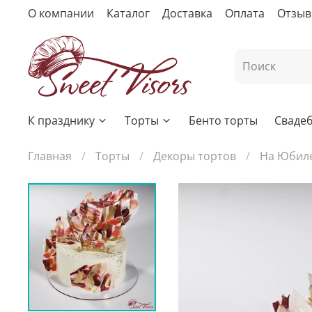
О компании
Каталог
Доставка
Оплата
Отзы
К празднику
Торты
Бенто торты
Сваде
Главная
Торты
Декоры тортов
На Юбил