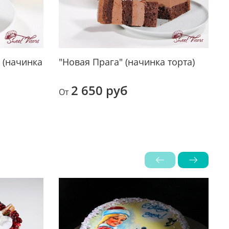
 (начинка
"Новая Прага" (начинка торта)
т
2 650 руб
От
О