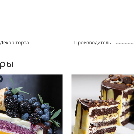
Декор торта
Производитель
ары
ж