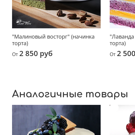
"Малиновый восторг" (начинка
"Лаванда
торта)
торта)
2 850 руб
2 50
От
От
Аналогичные товары