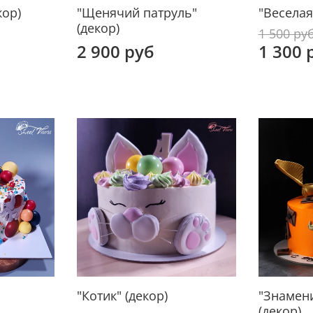
кор)
"Щенячий патруль"
"Веселая
(декор)
1 500 ру
2 900 руб
1 300 
"Котик" (декор)
"Знамени
(декор)