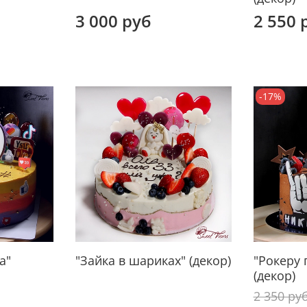
3 000 руб
2 550 
-17%
а"
"Зайка в шариках" (декор)
"Рокеру 
(декор)
2 350 ру