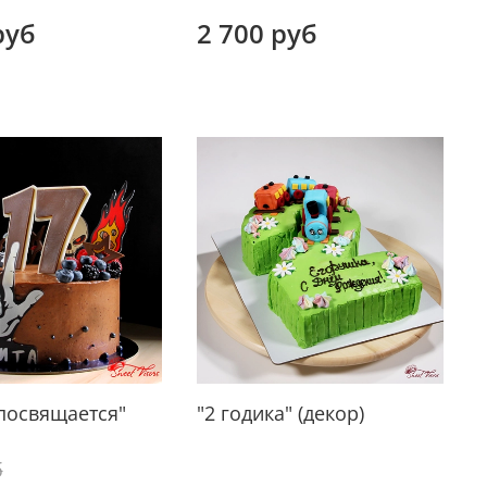
руб
2 700 руб
посвящается"
"2 годика" (декор)
б