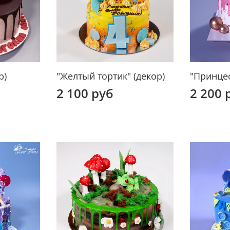
р)
"Желтый тортик" (декор)
"Принцес
2 100 руб
2 200 