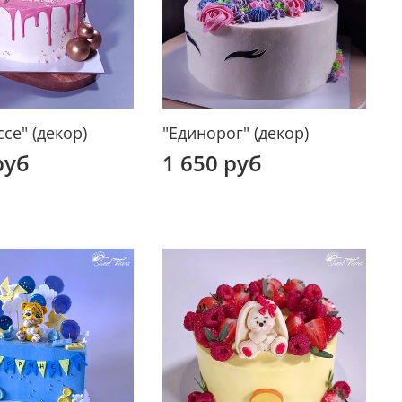
се" (декор)
"Единорог" (декор)
руб
1 650 руб