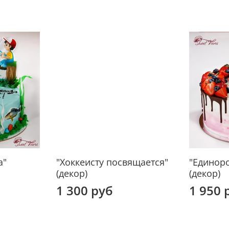
а"
"Хоккеисту посвящается"
"Единоро
(декор)
(декор)
1 300 руб
1 950 