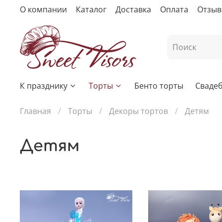
О компании
Каталог
Доставка
Оплата
Отзы
К празднику
Торты
Бенто торты
Сваде
Главная
Торты
Декоры тортов
Детям
Детям