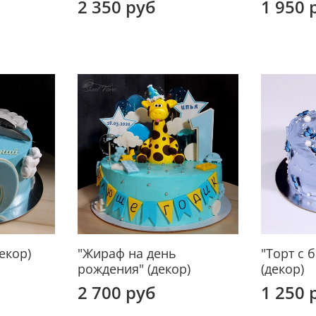
2 350 руб
1 950 
екор)
"Жираф на день
"Торт с 
рождения" (декор)
(декор)
2 700 руб
1 250 