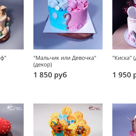
аф"
"Мальчик или Девочка"
"Киска" (
(декор)
1 850 руб
1 950 