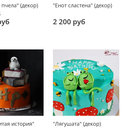
 пчела" (декор)
"Енот сластена" (декор)
б
руб
2 200 руб
тая история"
"Лягушата" (декор)