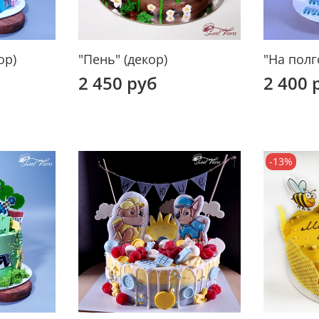
ор)
"Пень" (декор)
"На полг
2 450 руб
2 400 
-13%