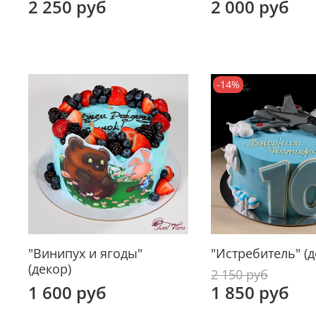
2 250 руб
2 000 руб
-14%
"Винипух и ягоды"
"Истребитель" (д
(декор)
2 150 руб
1 600 руб
1 850 руб