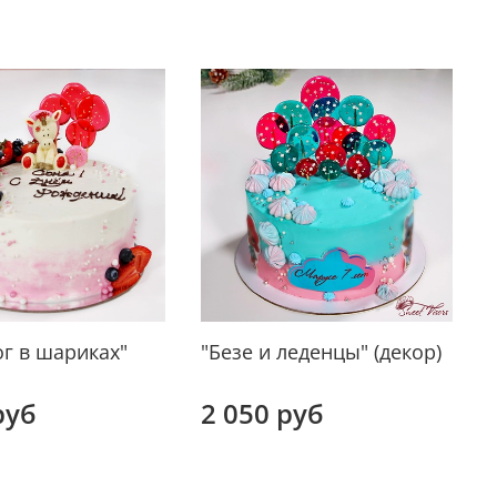
г в шариках"
"Безе и леденцы" (декор)
руб
2 050 руб