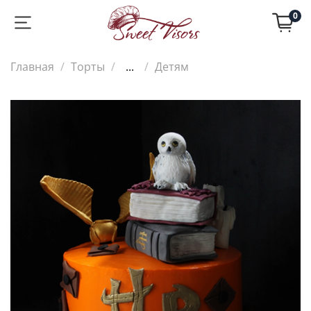
0
Главная
Торты
...
Детям