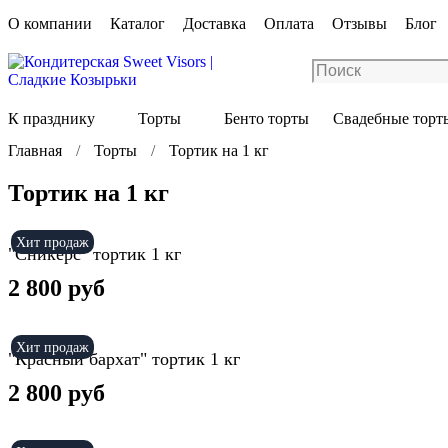
О компании
Каталог
Доставка
Оплата
Отзывы
Блог
К празднику
Торты
Бенто торты
Свадебные торт
Главная
Торты
Тортик на 1 кг
Тортик на 1 кг
Хит продаж
"Сникерс" тортик 1 кг
2 800 руб
Хит продаж
"Красный бархат" тортик 1 кг
2 800 руб