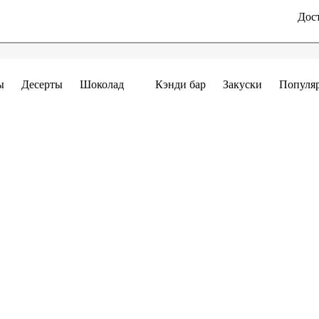
Дост
ы
Десерты
Шоколад
Кэнди бар
Закуски
Популя