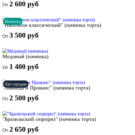
2 600 руб
От
Новинка
"Наполеон классический" (начинка торта)
3 500 руб
От
Медовый (начинка)
1 400 руб
От
Хит продаж
"Лаванда и Прованс" (начинка торта)
2 500 руб
От
"Бразильский сюрприз" (начинка торта)
2 650 руб
От