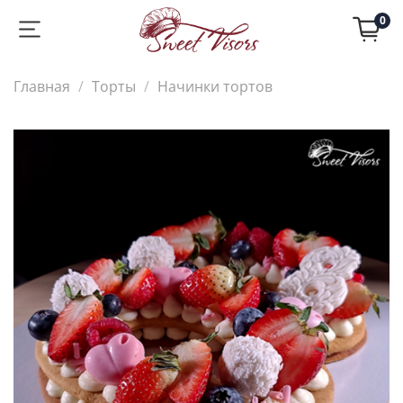
0
Главная
Торты
Начинки тортов