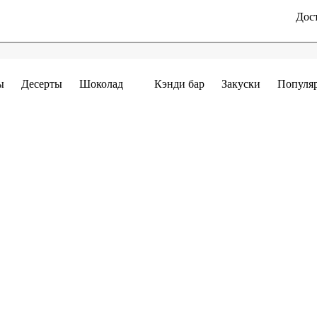
Дост
ы
Десерты
Шоколад
Кэнди бар
Закуски
Популя