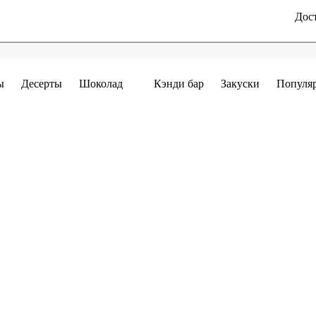
Дост
ы
Десерты
Шоколад
Кэнди бар
Закуски
Популя