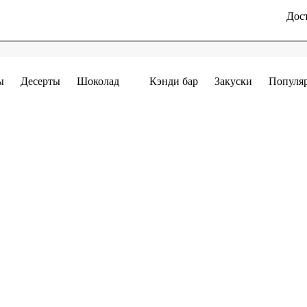
Дост
ы
Десерты
Шоколад
Кэнди бар
Закуски
Популя