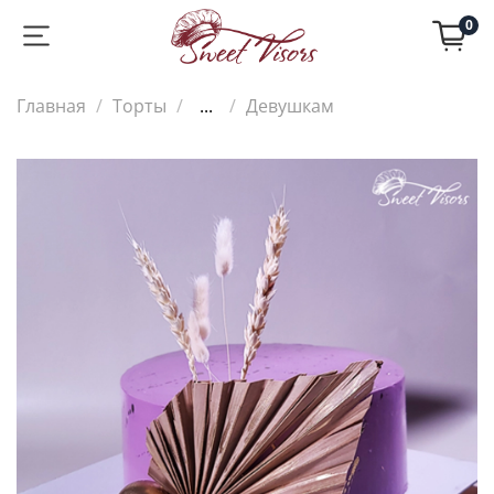
0
Главная
Торты
...
Девушкам