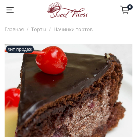
0
Главная
Торты
Начинки тортов
Хит продаж