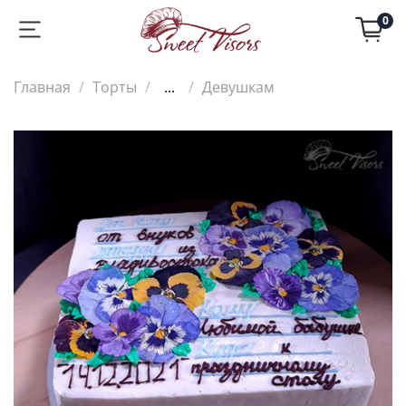
0
Главная
Торты
...
Девушкам