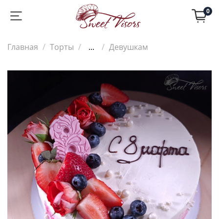
0
Главная
Торты
...
Девушкам