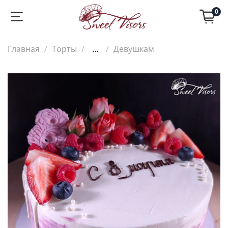
0
Главная
Торты
...
Девушкам