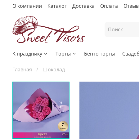
О компании
Каталог
Доставка
Оплата
Отзы
К празднику
Торты
Бенто торты
Сваде
Главная
Шоколад