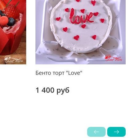
Бенто торт "Love"
"
т
1 400 руб
О