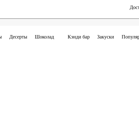
Дост
ы
Десерты
Шоколад
Кэнди бар
Закуски
Популя