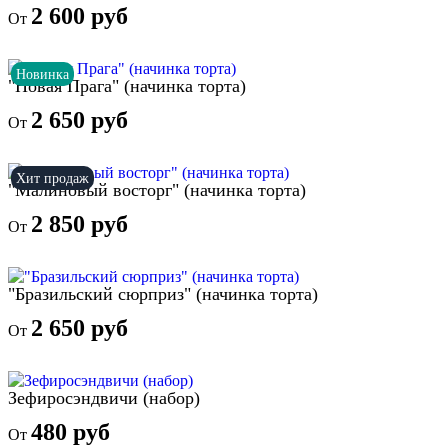
2 600 руб
От
Новинка
"Новая Прага" (начинка торта)
2 650 руб
От
Хит продаж
"Малиновый восторг" (начинка торта)
2 850 руб
От
"Бразильский сюрприз" (начинка торта)
2 650 руб
От
Зефиросэндвичи (набор)
480 руб
От